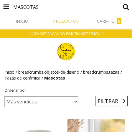
MASCOTAS
INICIO
PRODUCTOS
CARRITO
0
♡ 10% OFF PAGANDO POR TRANSFERENCIA ♡
Inicio
/
breadcrumbs.objetos-de-diseno
/
breadcrumbs.tazas
/
Tazas de cerámica
/
Mascotas
Ordenar por
FILTRAR