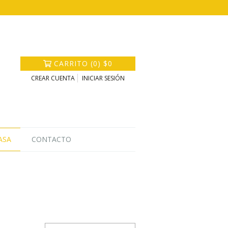
CARRITO
(
0
)
$0
CREAR CUENTA
INICIAR SESIÓN
ASA
CONTACTO