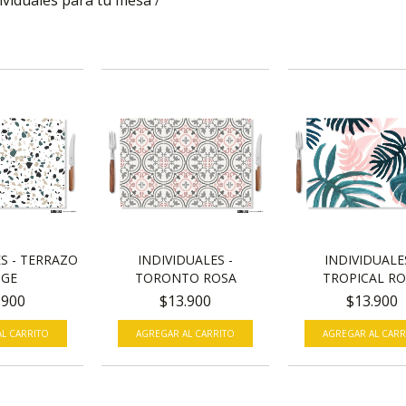
ividuales para tu mesa
/
INDIVIDUALE
S - TERRAZO
INDIVIDUALES -
TROPICAL R
IGE
TORONTO ROSA
$13.900
.900
$13.900
AGREGAR AL CARR
L CARRITO
AGREGAR AL CARRITO