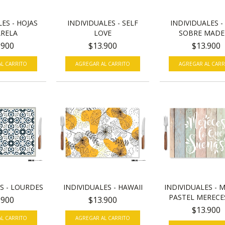
INDIVIDUALES -
ES - HOJAS
INDIVIDUALES - SELF
SOBRE MADE
RELA
LOVE
$13.900
.900
$13.900
AGREGAR AL CARR
L CARRITO
AGREGAR AL CARRITO
INDIVIDUALES - HAWAII
INDIVIDUALES - 
S - LOURDES
PASTEL MERECES
$13.900
.900
$13.900
AGREGAR AL CARRITO
L CARRITO