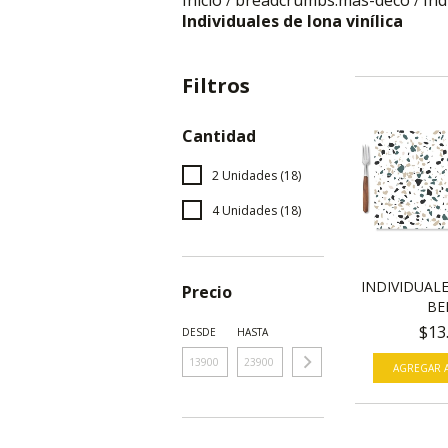
Inicio
breadcrumbs.mas-deco
Ind
/
/
Individuales de lona vinílica
Filtros
Cantidad
2 Unidades (18)
4 Unidades (18)
INDIVIDUALE
Precio
BE
$13
DESDE
HASTA
AGREGAR A