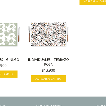
AGREGAR AL CARR
INDIVIDUALES - TERRAZO
ES - GINKGO
ROSA
.900
$13.900
L CARRITO
AGREGAR AL CARRITO
AGO
CONTACTANOS
REDES