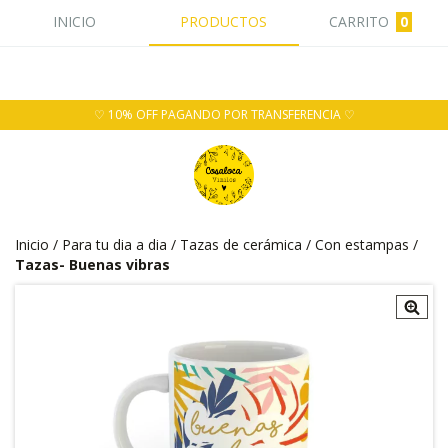
INICIO
PRODUCTOS
CARRITO
0
♡ 10% OFF PAGANDO POR TRANSFERENCIA ♡
Inicio
/
Para tu dia a dia
/
Tazas de cerámica
/
Con estampas
/
Tazas- Buenas vibras