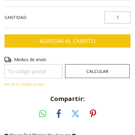
CANTIDAD
Entregas para el CP:
CAMBIAR CP
Medios de envío
CALCULAR
No sé mi código postal
Compartir:
❤ Mouse Pad Monica You love me
❤