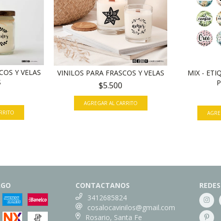
COS Y VELAS
MIX - ET
VINILOS PARA FRASCOS Y VELAS
S
P
$5.500
AGREGAR AL CARRITO
AGO
CONTACTANOS
REDES
3412685824
cosalocavinilos@gmail.com
Rosario, Santa Fe