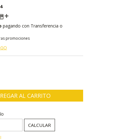
14
o
pagando con Transferencia o
ras promociones
AGO
:
CAMBIAR CP
ío
CALCULAR
l