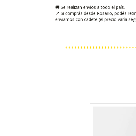
Se realizan envíos a todo el país.
🚚
Si comprás desde Rosario, podés retirar 
📍
enviamos con cadete (el precio varía seg
***********************