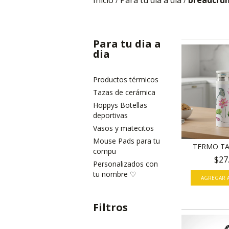
Inicio
Para tu dia a dia
breadcru
/
/
Para tu dia a
dia
Productos térmicos
Tazas de cerámica
Hoppys Botellas
deportivas
Vasos y matecitos
Mouse Pads para tu
TERMO TA
compu
$27
Personalizados con
tu nombre ♡
Filtros