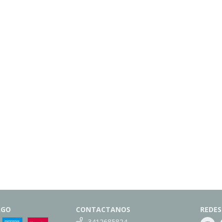
AGO
CONTACTANOS
REDES
3412685824